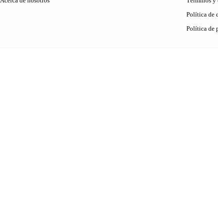
Acerca de nosotros
Términos y 
Política de
Política de 